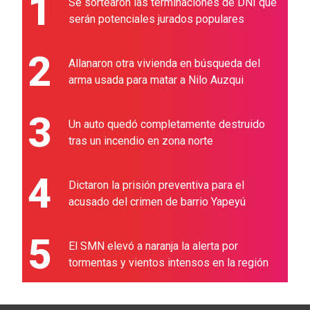
1
Se sortearon las terminaciones de DNI que
serán potenciales jurados populares
2
Allanaron otra vivienda en búsqueda del
arma usada para matar a Nilo Auzqui
3
Un auto quedó completamente destruido
tras un incendio en zona norte
4
Dictaron la prisión preventiva para el
acusado del crimen de barrio Yapeyú
5
El SMN elevó a naranja la alerta por
tormentas y vientos intensos en la región