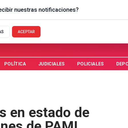
cibir nuestras notificaciones?
EGUAYCHÚ, AR
AS
ACEPTAR
POLÍTICA
JUDICIALES
POLICIALES
DEP
as en estado de
iones de PAMI