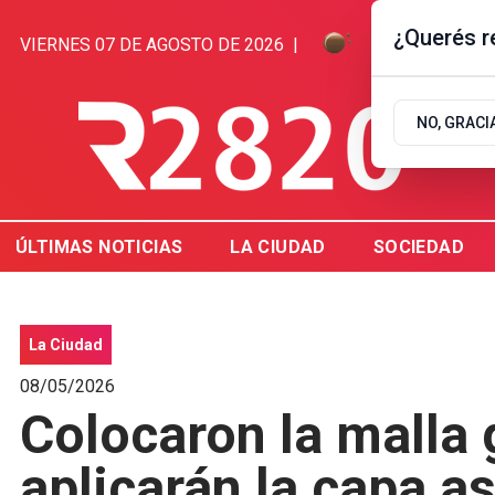
¿Querés re
VIERNES 07 DE AGOSTO DE 2026
|
8.3ºC | GUALE
NO, GRACI
ÚLTIMAS NOTICIAS
LA CIUDAD
SOCIEDAD
La Ciudad
08/05/2026
Colocaron la malla g
aplicarán la capa as