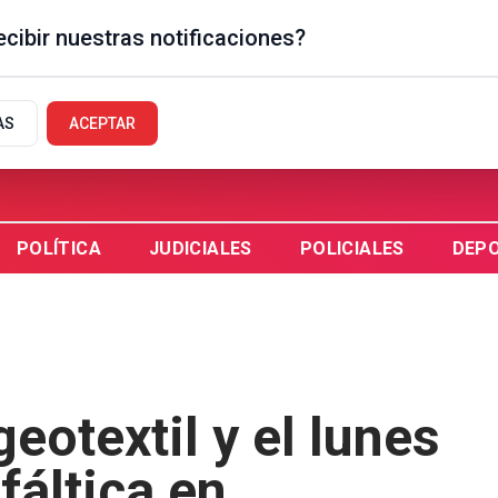
cibir nuestras notificaciones?
GUAYCHÚ, AR
AS
ACEPTAR
POLÍTICA
JUDICIALES
POLICIALES
DEP
eotextil y el lunes
fáltica en