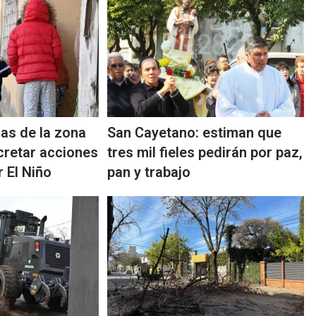
ias de la zona
San Cayetano: estiman que
cretar acciones
tres mil fieles pedirán por paz,
 El Niño
pan y trabajo