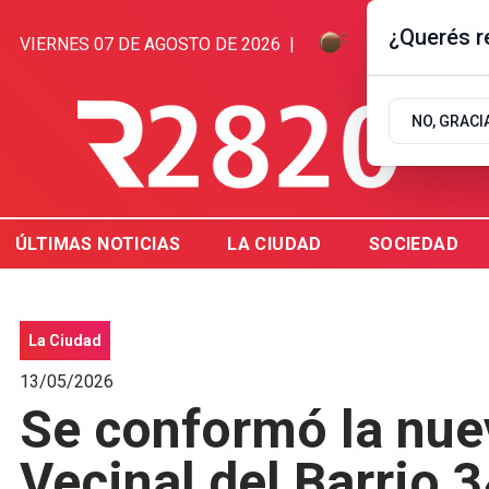
¿Querés re
VIERNES 07 DE AGOSTO DE 2026
|
7.2ºC | GUALE
NO, GRACI
ÚLTIMAS NOTICIAS
LA CIUDAD
SOCIEDAD
La Ciudad
13/05/2026
Se conformó la nu
Vecinal del Barrio 