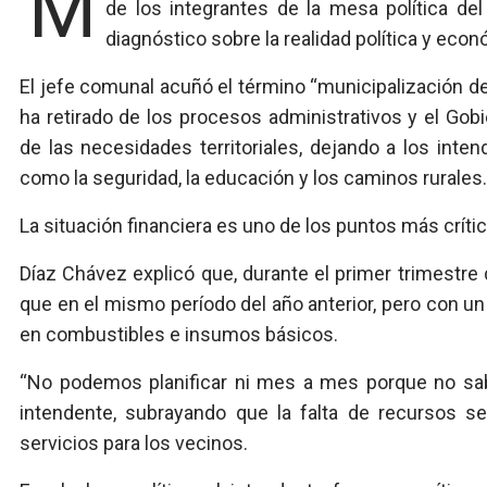
Mauro Díaz Chávez, atraviesa su segundo mandato como intendente de Aldea San Antonio y es uno
de los integrantes de la mesa política del
diagnóstico sobre la realidad política y eco
El jefe comunal acuñó el término “municipalización de
ha retirado de los procesos administrativos y el Gob
de las necesidades territoriales, dejando a los inte
como la seguridad, la educación y los caminos rurales.
La situación financiera es uno de los puntos más crític
Díaz Chávez explicó que, durante el primer trimestre 
que en el mismo período del año anterior, pero con u
en combustibles e insumos básicos.
“No podemos planificar ni mes a mes porque no sa
intendente, subrayando que la falta de recursos s
servicios para los vecinos.