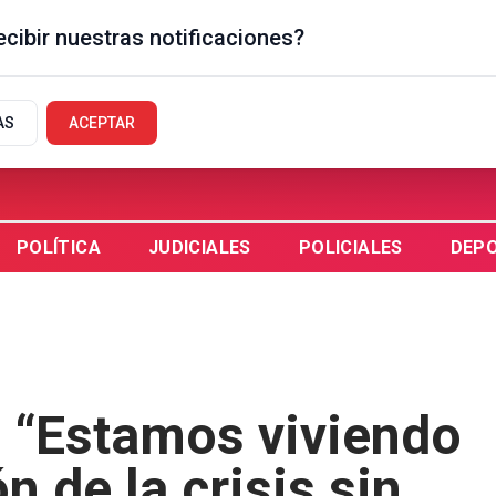
cibir nuestras notificaciones?
EGUAYCHÚ, AR
AS
ACEPTAR
POLÍTICA
JUDICIALES
POLICIALES
DEP
 “Estamos viviendo
 de la crisis sin