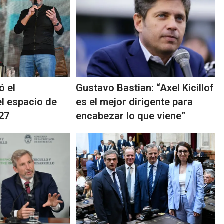
ó el
Gustavo Bastian: “Axel Kicillof
l espacio de
es el mejor dirigente para
027
encabezar lo que viene”