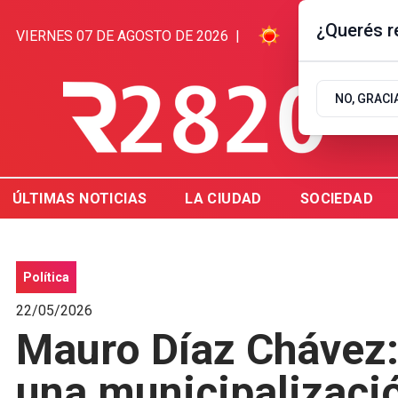
¿Querés re
VIERNES 07 DE AGOSTO DE 2026
|
11.6ºC | GUAL
NO, GRACI
ÚLTIMAS NOTICIAS
LA CIUDAD
SOCIEDAD
Polí­tica
22/05/2026
Mauro Díaz Chávez:
una municipalización