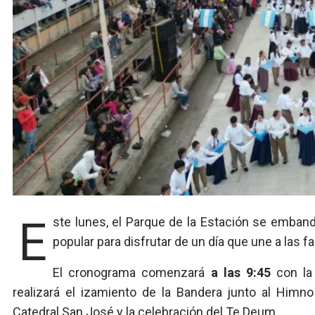
Este lunes, el Parque de la Estación se embanderan en celeste y blanco para vivir una nueva jornada
popular para disfrutar de un día que une a las fa
El cronograma comenzará
a las 9:45
con la
realizará el izamiento de la Bandera junto al Himno 
Catedral San José y la celebración del Te Deum.