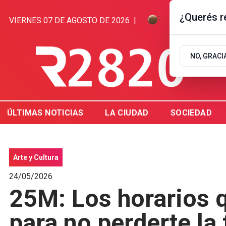
¿Querés re
VIERNES 07 DE AGOSTO DE 2026
|
7.7ºC | GUALE
NO, GRACI
ÚLTIMAS NOTICIAS
LA CIUDAD
SOCIEDAD
Arte y Cultura
24/05/2026
25M: Los horarios 
para no perderte la 