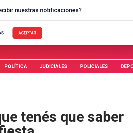
cibir nuestras notificaciones?
GUAYCHÚ, AR
AS
ACEPTAR
POLÍTICA
JUDICIALES
POLICIALES
DEP
que tenés que saber
fiesta