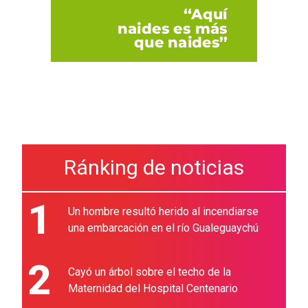
Ránking de noticias
1
Un hombre resultó herido al incendiarse
una embarcación en el río Gualeguaychú
2
Cayó un árbol sobre el techo de la
Maternidad del Hospital Centenario