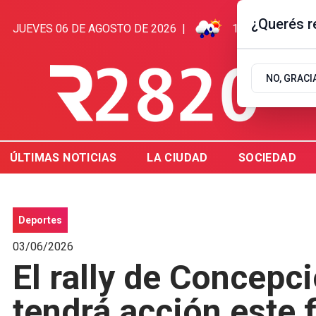
¿Querés re
JUEVES 06 DE AGOSTO DE 2026
|
18.3ºC | GUALE
NO, GRACI
ÚLTIMAS NOTICIAS
LA CIUDAD
SOCIEDAD
Deportes
03/06/2026
El rally de Concepc
tendrá acción este 