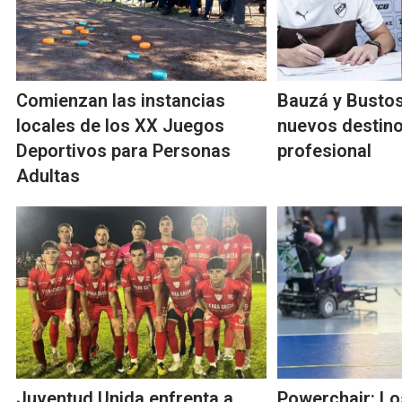
Comienzan las instancias
Bauzá y Busto
locales de los XX Juegos
nuevos destinos
Deportivos para Personas
profesional
Adultas
Juventud Unida enfrenta a
Powerchair: Lo