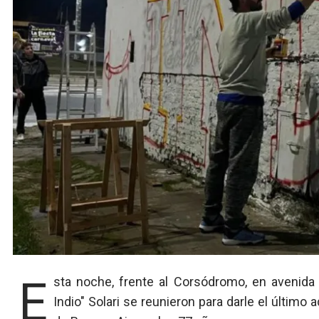
Esta noche, frente al Corsódromo, en avenida Cándido Irazusta y España, seguidores de Carlos "el
Indio" Solari se reunieron para darle el último