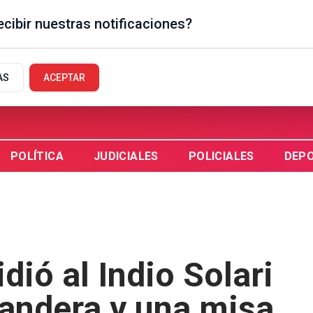
cibir nuestras notificaciones?
UALEGUAYCHÚ, AR
AS
ACEPTAR
POLÍTICA
JUDICIALES
POLICIALES
DEP
ió al Indio Solari
bandera y una misa