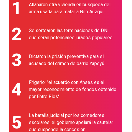
1
Allanaron otra vivienda en búsqueda del
arma usada para matar a Nilo Auzqui
2
Se sortearon las terminaciones de DNI
que serán potenciales jurados populares
3
Dictaron la prisión preventiva para el
acusado del crimen de barrio Yapeyú
4
Frigerio: "el acuerdo con Anses es el
mayor reconocimiento de fondos obtenido
por Entre Ríos"
5
La batalla judicial por los comedores
escolares: el gobierno apelará la cautelar
que suspende la concesión