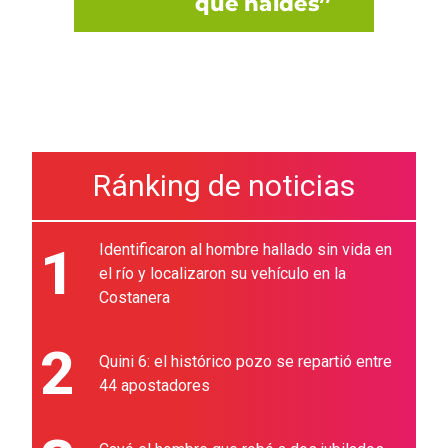
Ránking de noticias
1
Identificaron al hombre hallado sin vida en
el río y localizaron su vehículo en la
Costanera
2
Quini 6: el histórico pozo se repartió entre
44 apostadores