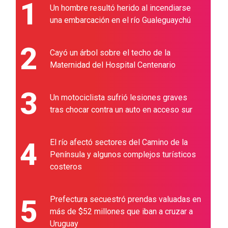
1
Un hombre resultó herido al incendiarse
una embarcación en el río Gualeguaychú
2
Cayó un árbol sobre el techo de la
Maternidad del Hospital Centenario
3
Un motociclista sufrió lesiones graves
tras chocar contra un auto en acceso sur
4
El río afectó sectores del Camino de la
Península y algunos complejos turísticos
costeros
5
Prefectura secuestró prendas valuadas en
más de $52 millones que iban a cruzar a
Uruguay