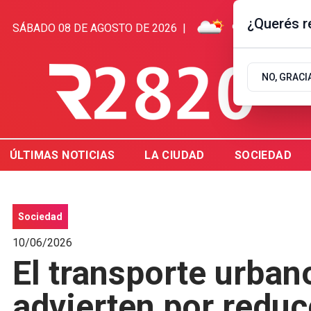
¿Querés re
SÁBADO 08 DE AGOSTO DE 2026
|
9.9ºC | GUALEG
NO, GRACI
ÚLTIMAS NOTICIAS
LA CIUDAD
SOCIEDAD
Sociedad
10/06/2026
El transporte urbano
advierten por reduc