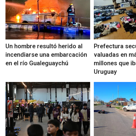
Un hombre resultó herido al
Prefectura sec
incendiarse una embarcación
valuadas en m
en el río Gualeguaychú
millones que ib
Uruguay