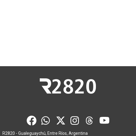
R2820 - Gualeguaychú, Entre Ríos, Argentina