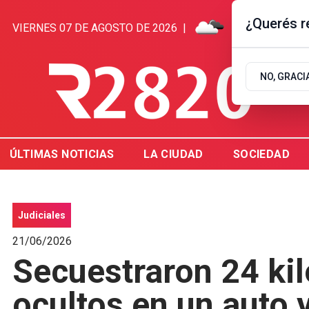
¿Querés re
VIERNES 07 DE AGOSTO DE 2026
|
9.9ºC | GUALE
NO, GRACI
ÚLTIMAS NOTICIAS
LA CIUDAD
SOCIEDAD
Judiciales
21/06/2026
Secuestraron 24 kil
ocultos en un auto 