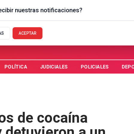
cibir nuestras notificaciones?
GUAYCHÚ, AR
AS
ACEPTAR
POLÍTICA
JUDICIALES
POLICIALES
DEP
os de cocaína
y detuvieron a un