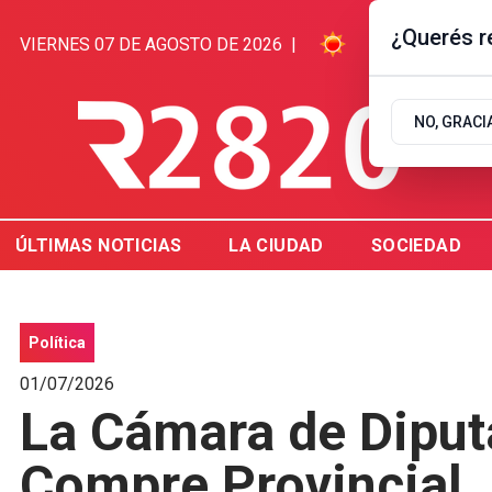
¿Querés re
VIERNES 07 DE AGOSTO DE 2026
|
8.8ºC | GUALE
NO, GRACI
ÚLTIMAS NOTICIAS
LA CIUDAD
SOCIEDAD
Polí­tica
01/07/2026
La Cámara de Diput
Compre Provincial