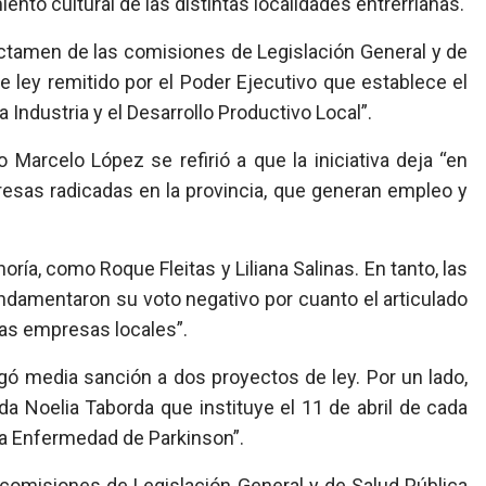
ento cultural de las distintas localidades entrerrianas.
dictamen de las comisiones de Legislación General y de
e ley remitido por el Poder Ejecutivo que establece el
Industria y el Desarrollo Productivo Local”.
 Marcelo López se refirió a que la iniciativa deja “en
resas radicadas en la provincia, que generan empleo y
ía, como Roque Fleitas y Liliana Salinas. En tanto, las
undamentaron su voto negativo por cuanto el articulado
las empresas locales”.
orgó media sanción a dos proyectos de ley. Por un lado,
da Noelia Taborda que instituye el 11 de abril de cada
la Enfermedad de Parkinson”.
s comisiones de Legislación General y de Salud Pública