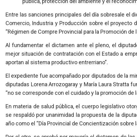
pública, protección del ambiente y el reconocimi
Entre las sanciones principales del día sobresale el 
Comercio, Industria y Producción sobre el proyecto d
“Régimen de Compre Provincial para la Promoción de la 
Al fundamentar el dictamen ante el pleno, el diputado
mejor situación de contratación con el Estado a emp
aportan al sistema productivo entrerriano”.
El expediente fue acompañado por diputados de la minor
diputadas Lorena Arrozogaray y María Laura Stratta f
“no se corresponde con el cuidado y la promoción de 
En materia de salud pública, el cuerpo legislativo ot
se respaldó por unanimidad la propuesta de la diputa
año como el “Día Provincial de Concientización sobre 
Por el otro, se aprobó por mayoría el dictamen de la