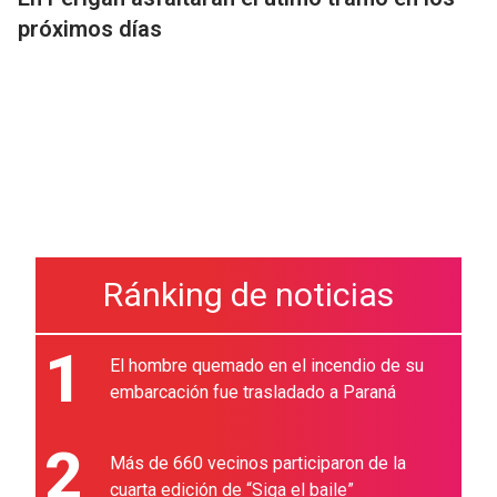
próximos días
Ránking de noticias
1
El hombre quemado en el incendio de su
embarcación fue trasladado a Paraná
2
Más de 660 vecinos participaron de la
cuarta edición de “Siga el baile”