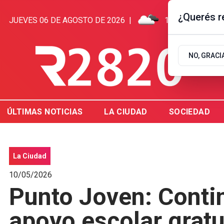
¿Querés re
JUEVES 06 DE AGOSTO DE 2026
|
15.5ºC | GUALE
NO, GRACI
ÚLTIMAS NOTICIAS
LA CIUDAD
SOCIEDAD
La Ciudad
10/05/2026
Punto Joven: Contin
apoyo escolar grat