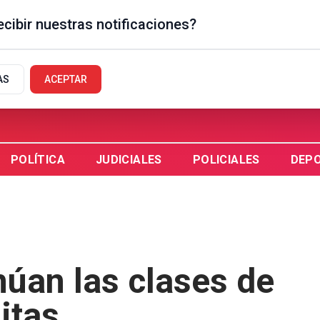
cibir nuestras notificaciones?
GUAYCHÚ, AR
AS
ACEPTAR
POLÍTICA
JUDICIALES
POLICIALES
DEP
úan las clases de
uitas