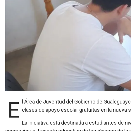
El Área de Juventud del Gobierno de Gualeguaychú informó que se encuentran en pleno desarrollo las
clases de apoyo escolar gratuitas en la nueva
La iniciativa está destinada a estudiantes de n
acompañar el trayecto educativo de los jóvenes de la 