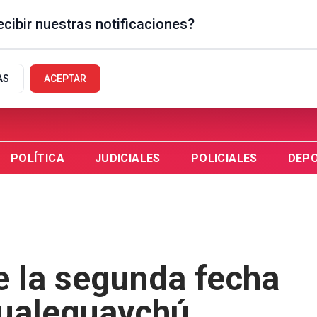
cibir nuestras notificaciones?
GUAYCHÚ, AR
AS
ACEPTAR
POLÍTICA
JUDICIALES
POLICIALES
DEP
e la segunda fecha
Gualeguaychú