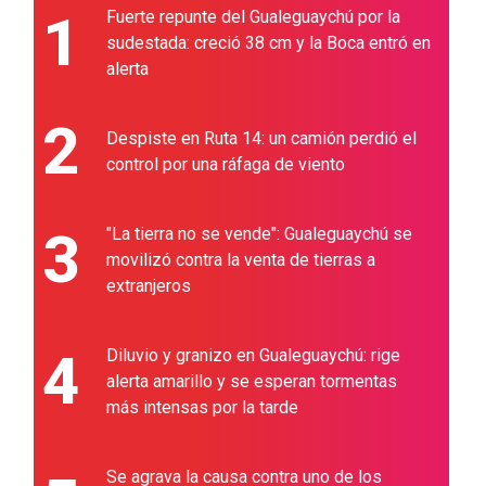
1
Fuerte repunte del Gualeguaychú por la
sudestada: creció 38 cm y la Boca entró en
alerta
2
Despiste en Ruta 14: un camión perdió el
control por una ráfaga de viento
3
"La tierra no se vende": Gualeguaychú se
movilizó contra la venta de tierras a
extranjeros
4
Diluvio y granizo en Gualeguaychú: rige
alerta amarillo y se esperan tormentas
más intensas por la tarde
Se agrava la causa contra uno de los