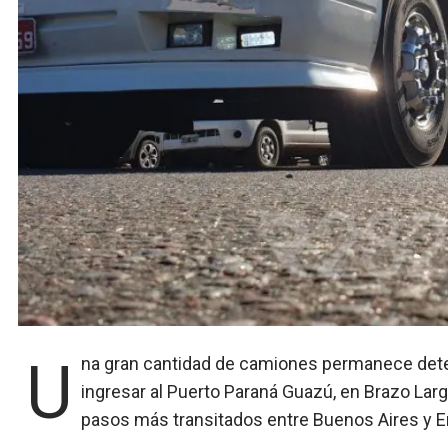
Una gran cantidad de camiones permanece detenida sobre la banquina de la Autovía 12 a la espera de
ingresar al Puerto Paraná Guazú, en Brazo Larg
pasos más transitados entre Buenos Aires y En