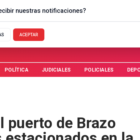
cibir nuestras notificaciones?
EGUAYCHÚ, AR
AS
ACEPTAR
POLÍTICA
JUDICIALES
POLICIALES
DEP
l puerto de Brazo
 estacionados en la