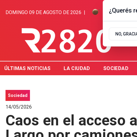
¿Querés re
DOMINGO 09 DE AGOSTO DE 2026
|
7.1ºC | GUAL
NO, GRACI
ÚLTIMAS NOTICIAS
LA CIUDAD
SOCIEDAD
Sociedad
14/05/2026
Caos en el acceso a
Largo por camiones