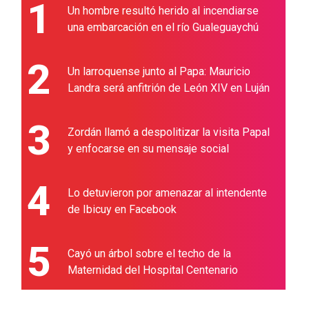
1
Un hombre resultó herido al incendiarse
una embarcación en el río Gualeguaychú
2
Un larroquense junto al Papa: Mauricio
Landra será anfitrión de León XIV en Luján
3
Zordán llamó a despolitizar la visita Papal
y enfocarse en su mensaje social
4
Lo detuvieron por amenazar al intendente
de Ibicuy en Facebook
5
Cayó un árbol sobre el techo de la
Maternidad del Hospital Centenario