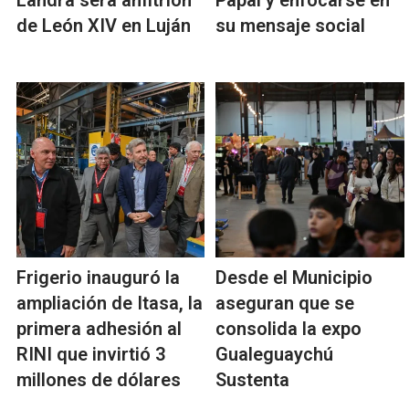
Landra será anfitrión
Papal y enfocarse en
de León XIV en Luján
su mensaje social
Frigerio inauguró la
Desde el Municipio
ampliación de Itasa, la
aseguran que se
primera adhesión al
consolida la expo
RINI que invirtió 3
Gualeguaychú
millones de dólares
Sustenta