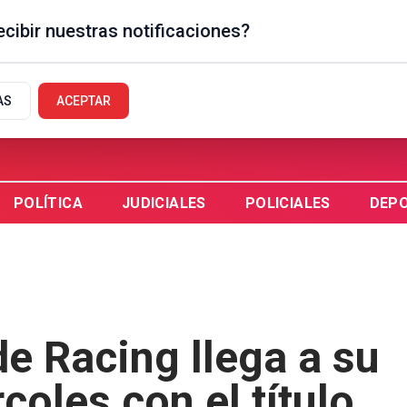
cibir nuestras notificaciones?
EGUAYCHÚ, AR
AS
ACEPTAR
POLÍTICA
JUDICIALES
POLICIALES
DEP
e Racing llega a su
coles con el título