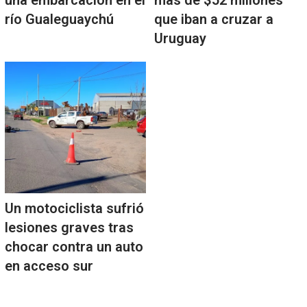
una embarcación en el
más de $52 millones
río Gualeguaychú
que iban a cruzar a
Uruguay
Un motociclista sufrió
lesiones graves tras
chocar contra un auto
en acceso sur