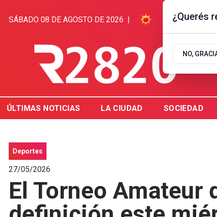
¿Querés re
SÁBADO 08 DE AGOSTO DE 2026
|
11.1ºC | GUAL
NO, GRACI
ÚLTIMAS NOTICIAS
LA CIUDAD
SOCIEDAD
Deportes
27/05/2026
El Torneo Amateur d
definición este miér