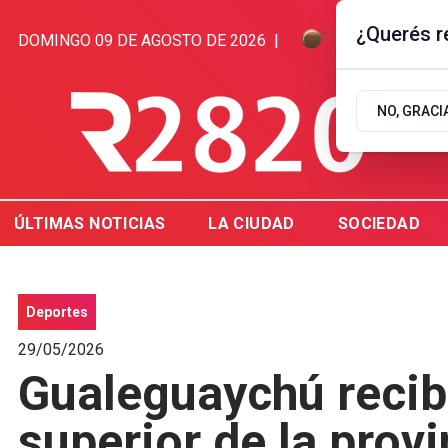
¿Querés re
DOMINGO 09 DE AGOSTO DE 2026
|
4.4ºC | GUAL
NO, GRACI
ÚLTIMAS NOTICIAS
LA CIUDAD
SOCIEDAD
Deportes
29/05/2026
Gualeguaychú recib
superior de la provi