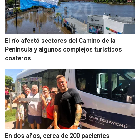
El río afectó sectores del Camino de la
Península y algunos complejos turísticos
costeros
En dos años, cerca de 200 pacientes