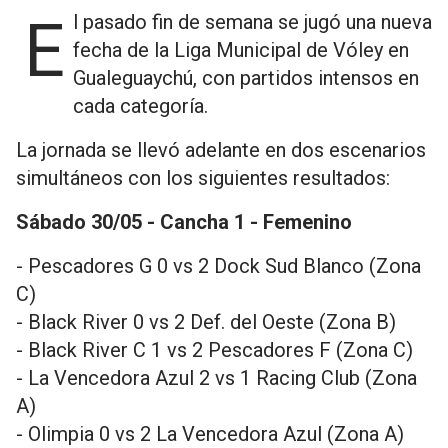
El pasado fin de semana se jugó una nueva
fecha de la Liga Municipal de Vóley en
Gualeguaychú, con partidos intensos en
cada categoría.
La jornada se llevó adelante en dos escenarios
simultáneos con los siguientes resultados:
Sábado 30/05 - Cancha 1 - Femenino
- Pescadores G 0 vs 2 Dock Sud Blanco (Zona
C)
- Black River 0 vs 2 Def. del Oeste (Zona B)
- Black River C 1 vs 2 Pescadores F (Zona C)
- La Vencedora Azul 2 vs 1 Racing Club (Zona
A)
- Olimpia 0 vs 2 La Vencedora Azul (Zona A)