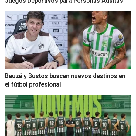
Juegos Deportivos para Personas Adultas
Bauzá y Bustos buscan nuevos destinos en
el fútbol profesional