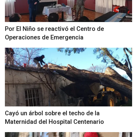
Por El Niño se reactivó el Centro de
Operaciones de Emergencia
Cayó un árbol sobre el techo de la
Maternidad del Hospital Centenario