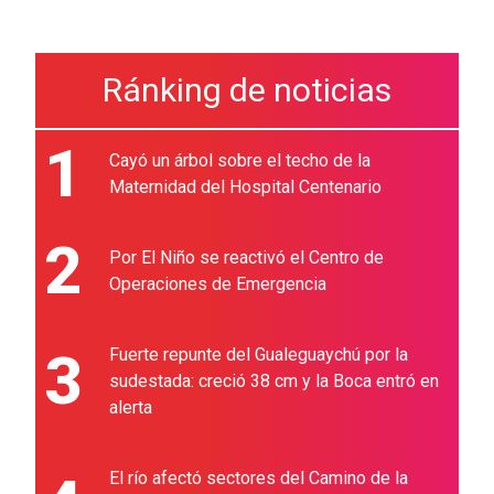
Ránking de noticias
1
Cayó un árbol sobre el techo de la
Maternidad del Hospital Centenario
2
Por El Niño se reactivó el Centro de
Operaciones de Emergencia
3
Fuerte repunte del Gualeguaychú por la
sudestada: creció 38 cm y la Boca entró en
alerta
El río afectó sectores del Camino de la