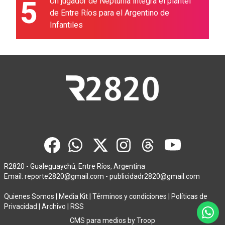
5
Un jugador de Neptunia integra el plantel
de Entre Ríos para el Argentino de
Infantiles
R2820 - Gualeguaychú, Entre Ríos, Argentina
Email:
reporte2820@gmail.com
-
publicidadr2820@gmail.com
Quienes Somos
|
Media Kit
|
Términos y condiciones
|
Políticas de
Privacidad
|
Archivo
|
RSS
CMS para medios
by
Troop