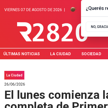
¿Querés re
VIERNES 07 DE AGOSTO DE 2026
|
7.2ºC | GUALE
NO, GRACI
ÚLTIMAS NOTICIAS
LA CIUDAD
SOCIEDAD
La Ciudad
26/06/2026
El lunes comienza l
completa de Primer