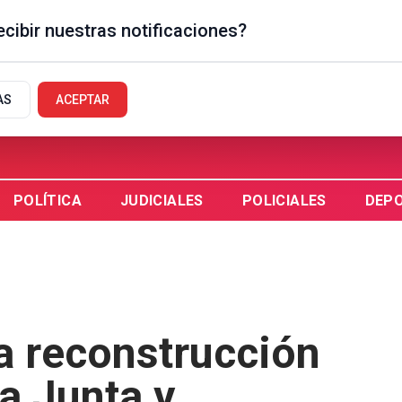
cibir nuestras notificaciones?
GUAYCHÚ, AR
AS
ACEPTAR
POLÍTICA
JUDICIALES
POLICIALES
DEP
a reconstrucción
a Junta y