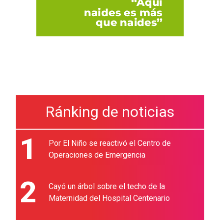
Ránking de noticias
1
Por El Niño se reactivó el Centro de
Operaciones de Emergencia
2
Cayó un árbol sobre el techo de la
Maternidad del Hospital Centenario