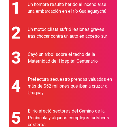
1
Un hombre resultó herido al incendiarse
una embarcación en el río Gualeguaychú
2
Un motociclista sufrió lesiones graves
tras chocar contra un auto en acceso sur
3
Cayó un árbol sobre el techo de la
Maternidad del Hospital Centenario
4
Prefectura secuestró prendas valuadas en
más de $52 millones que iban a cruzar a
Uruguay
5
El río afectó sectores del Camino de la
Península y algunos complejos turísticos
costeros