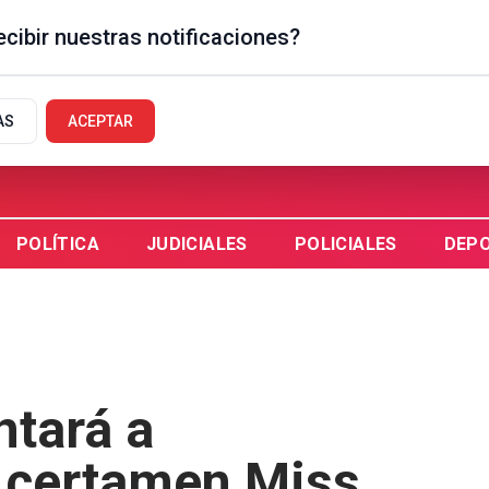
cibir nuestras notificaciones?
UAYCHÚ, AR
AS
ACEPTAR
POLÍTICA
JUDICIALES
POLICIALES
DEP
ntará a
 certamen Miss