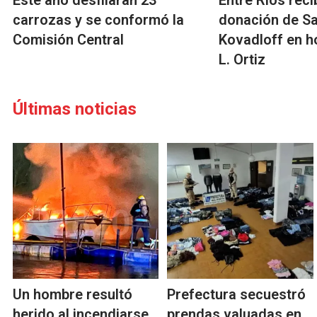
Este año desfilarán 23
Entre Ríos reci
carrozas y se conformó la
donación de S
Comisión Central
Kovadloff en 
L. Ortiz
Últimas noticias
Un hombre resultó
Prefectura secuestró
herido al incendiarse
prendas valuadas en