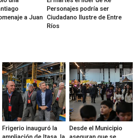
bió una
El martes el líder de Ke
antiago
Personajes podría ser
homenaje a Juan
Ciudadano Ilustre de Entre
Ríos
Frigerio inauguró la
Desde el Municipio
ampliación de Itasa, la
aseguran que se