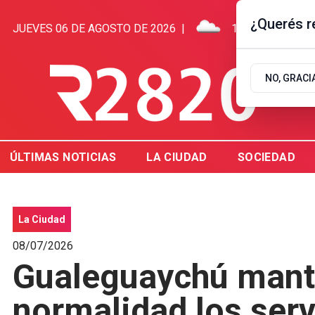
¿Querés re
JUEVES 06 DE AGOSTO DE 2026
|
15.5ºC | GUALE
NO, GRACI
ÚLTIMAS NOTICIAS
LA CIUDAD
SOCIEDAD
La Ciudad
08/07/2026
Gualeguaychú mant
normalidad los serv