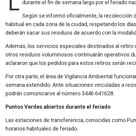
La comuna confirmó que los servicios vinculados a la higiene urbana funcionarán con normalidad
durante el fin de semana largo por el feriado naci
Según se informó oficialmente, la recolección 
habitual en cada zona de la ciudad, respetando los días
deberán sacar sus residuos de acuerdo con la modalid
Además, los servicios especiales destinados al retiro
otros residuos voluminosos continuarán operativos dur
aclararon que los pedidos para estos retiros serán re
Por otra parte, el área de Vigilancia Ambiental funcionar
semana extendido. Ante situaciones vinculadas a resi
podrán comunicarse al número 3446 641628.
Puntos Verdes abiertos durante el feriado
Las estaciones de transferencia, conocidas como Pun
horarios habituales de feriado.