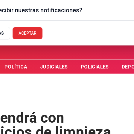
cibir nuestras notificaciones?
GUAYCHÚ, AR
AS
ACEPTAR
POLÍTICA
JUDICIALES
POLICIALES
DEP
endrá con
icios de limpieza