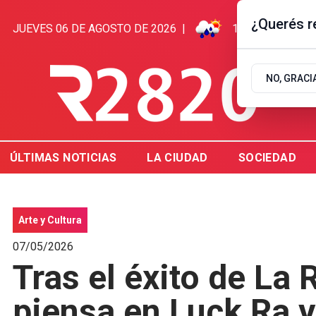
¿Querés re
JUEVES 06 DE AGOSTO DE 2026
|
14.9ºC | GUALE
NO, GRACI
ÚLTIMAS NOTICIAS
LA CIUDAD
SOCIEDAD
Arte y Cultura
07/05/2026
Tras el éxito de La
piensa en Luck Ra 