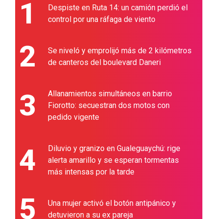
1
Despiste en Ruta 14: un camión perdió el
control por una ráfaga de viento
2
Se niveló y emprolijó más de 2 kilómetros
de canteros del boulevard Daneri
3
Allanamientos simultáneos en barrio
Fiorotto: secuestran dos motos con
pedido vigente
4
Diluvio y granizo en Gualeguaychú: rige
alerta amarillo y se esperan tormentas
más intensas por la tarde
5
Una mujer activó el botón antipánico y
detuvieron a su ex pareja